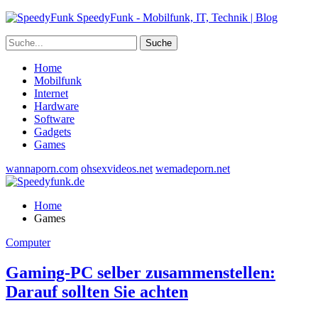
SpeedyFunk - Mobilfunk, IT, Technik | Blog
Home
Mobilfunk
Internet
Hardware
Software
Gadgets
Games
wannaporn.com
ohsexvideos.net
wemadeporn.net
Home
Games
Computer
Gaming-PC selber zusammenstellen:
Darauf sollten Sie achten