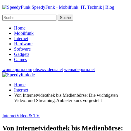
SpeedyFunk - Mobilfunk, IT, Technik | Blog
Home
Mobilfunk
Internet
Hardware
Software
Gadgets
Games
wannaporn.com
ohsexvideos.net
wemadeporn.net
Home
Internet
Von Internetvideothek bis Medienbörse: Die wichtigsten
Video- und Streaming-Anbieter kurz vorgestellt
Internet
Video & TV
Von Internetvideothek bis Medienbörse: