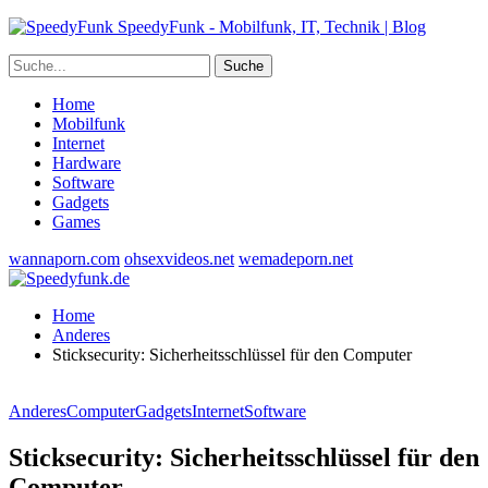
SpeedyFunk - Mobilfunk, IT, Technik | Blog
Home
Mobilfunk
Internet
Hardware
Software
Gadgets
Games
wannaporn.com
ohsexvideos.net
wemadeporn.net
Home
Anderes
Sticksecurity: Sicherheitsschlüssel für den Computer
Anderes
Computer
Gadgets
Internet
Software
Sticksecurity: Sicherheitsschlüssel für den
Computer