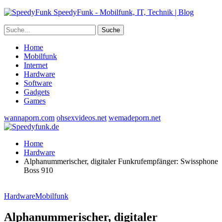
SpeedyFunk - Mobilfunk, IT, Technik | Blog
Home
Mobilfunk
Internet
Hardware
Software
Gadgets
Games
wannaporn.com
ohsexvideos.net
wemadeporn.net
Home
Hardware
Alphanummerischer, digitaler Funkrufempfänger: Swissphone
Boss 910
Hardware
Mobilfunk
Alphanummerischer, digitaler