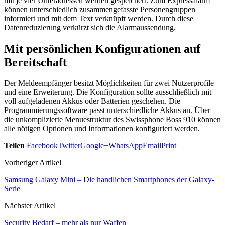
mit je vier Unteradressen werden gespeichert. Zum Expressalarm
können unterschiedlich zusammengefasste Personengruppen
informiert und mit dem Text verknüpft werden. Durch diese
Datenreduzierung verkürzt sich die Alarmaussendung.
Mit persönlichen Konfigurationen auf
Bereitschaft
Der Meldeempfänger besitzt Möglichkeiten für zwei Nutzerprofile
und eine Erweiterung. Die Konfiguration sollte ausschließlich mit
voll aufgeladenen Akkus oder Batterien geschehen. Die
Programmierungssoftware passt unterschiedliche Akkus an. Über
die unkomplizierte Menuestruktur des Swissphone Boss 910 können
alle nötigen Optionen und Informationen konfiguriert werden.
Teilen
Facebook
Twitter
Google+
WhatsApp
Email
Print
Vorheriger Artikel
Samsung Galaxy Mini – Die handlichen Smartphones der Galaxy-
Serie
Nächster Artikel
Security Bedarf – mehr als nur Waffen