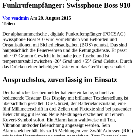
Funkrufempfänger: Swissphone Boss 910
Von
vsadmin
Am
29. August 2015
Teilen
Der alphanummerische , digitale Funkrufempfänger (POCSAG)
Swissphone Boss 910 wird vornehmlich von Behörden und
Organisationen mit Sicherheitsaufgaben (BOS) genutzt. Das sind
hauptsächlich die Feuerwehren und die Rettungsdienste. Er passt
mit ~97 Gramm Gewicht in beinahe jede Tasche und ist
temperaturstabil zwischen -20° Grad und +55° Grad Celsius. Durch
das Drücken einer beliebigen Taste wird das Gerät eingeschaltet.
Anspruchslos, zuverlässig im Einsatz
Der handliche Taschenmelder hat eine einfache, schnell zu
bedienende Tastatur. Das Display mit brillanter Textdarstellung ist
übersichtlich gestaltet. Die Uhrzeit, der Batterieladezustand, eine
fünf Millimeterschrift in drei Zeilen und Fixtexte sind bei passender
Beleuchtung gut lesbar. Neue Meldungen erscheinen mit einem
Kuvert-Symbol sofort. Ein Alarm kann wahlweise mit Ton,
Vibration und/oder Beleuchtung angezeigt werden. Sein
Alarmspeicher hält bis zu 15 Meldungen vor. Zwölf Adressen (RIC)